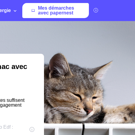
Mes démarches
ergie
avec papernest