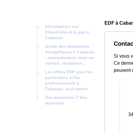
EDF à Caban
Informations sur
l'électricité et le gaz à
Cabanac
Contac
Guide des démarches
énergétiques à Cabanac
Si vous 
: raccordement, mise en
Ce derni
service, résiliation...
peuvent c
Les offres EDF pour les
particuliers et les
professionnels à
Cabanac: tout savoir
Des questions ? Des
réponses
34