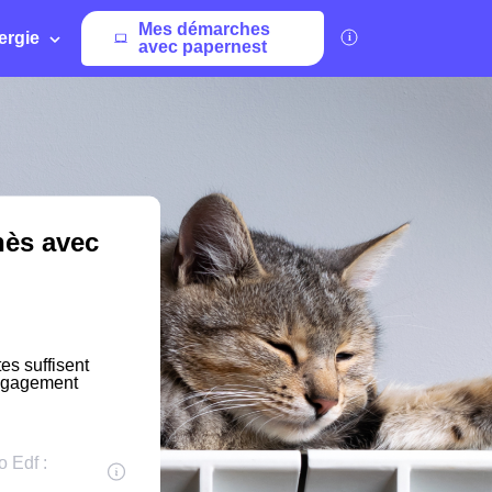
Mes démarches
ergie
avec papernest