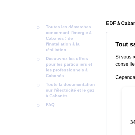
EDF à Caban
Toutes les démarches
concernant l'énergie à
Cabanès : de
Tout s
l'installation à la
résiliation
Si vous 
Découvrez les offres
conseille
pour les particuliers et
les professionnels à
Cabanès
Cependant
Toute la documentation
sur l'électricité et le gaz
à Cabanès
FAQ
34