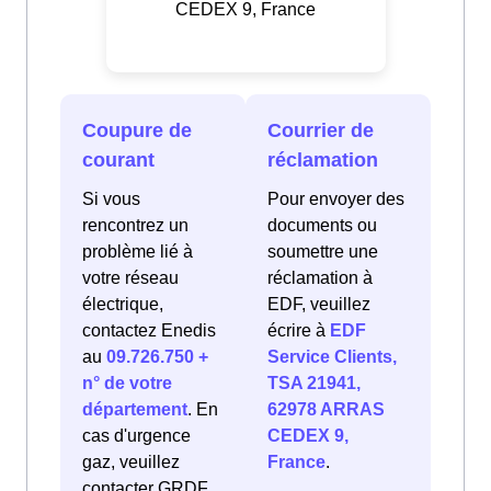
CEDEX 9, France
Coupure de
Courrier de
courant
réclamation
Si vous
Pour envoyer des
rencontrez un
documents ou
problème lié à
soumettre une
votre réseau
réclamation à
électrique,
EDF, veuillez
contactez Enedis
écrire à
EDF
au
09.726.750 +
Service Clients,
n° de votre
TSA 21941,
département
. En
62978 ARRAS
cas d'urgence
CEDEX 9,
gaz, veuillez
France
.
contacter GRDF