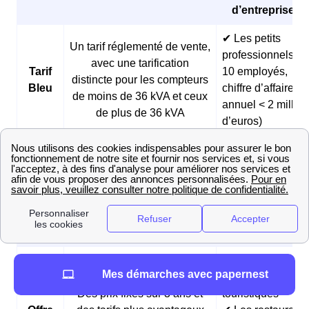
d’entreprises 
✔ Les petits
Un tarif réglementé de vente,
professionnels (<
avec une tarification
Tarif
10 employés,
distincte pour les compteurs
Bleu
chiffre d’affaires
de moins de 36 kVA et ceux
annuel < 2 millio
de plus de 36 kVA
d’euros)
✔ Les boulangeri
et les pâtisseries
Des prix fixes sur 3 ans et
Offre
✔ Les fermes
des tarifs réduits pendant les
Matina
✔ Les
heures creuses du matin
professionnels
matinaux
✔ Les
Mes démarches avec papernest
hébergements
Des prix fixes sur 3 ans et
touristiques