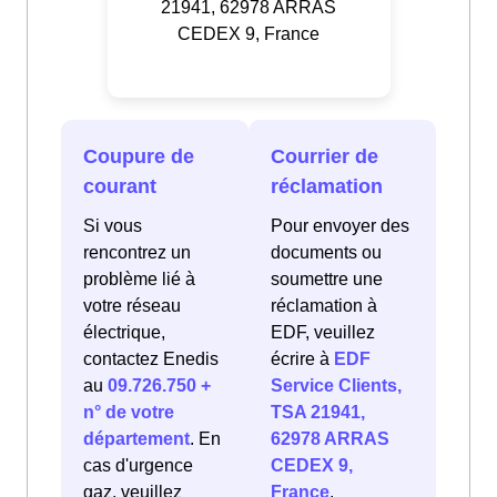
21941, 62978 ARRAS
CEDEX 9, France
Coupure de
Courrier de
courant
réclamation
Si vous
Pour envoyer des
rencontrez un
documents ou
problème lié à
soumettre une
votre réseau
réclamation à
électrique,
EDF, veuillez
contactez Enedis
écrire à
EDF
au
09.726.750 +
Service Clients,
n° de votre
TSA 21941,
département
. En
62978 ARRAS
cas d'urgence
CEDEX 9,
gaz, veuillez
France
.