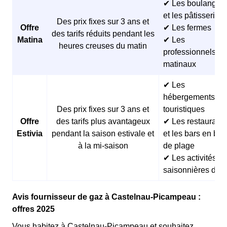
✔ Les boulangeri
et les pâtisseries
Des prix fixes sur 3 ans et
Offre
✔ Les fermes
des tarifs réduits pendant les
Matina
✔ Les
heures creuses du matin
professionnels
matinaux
✔ Les
hébergements
Des prix fixes sur 3 ans et
touristiques
Offre
des tarifs plus avantageux
✔ Les restaurants
Estivia
pendant la saison estivale et
et les bars en bor
à la mi-saison
de plage
✔ Les activités
saisonnières d’ét
Avis fournisseur de gaz à Castelnau-Picampeau :
offres 2025
Vous habitez à Castelnau-Picampeau et souhaitez