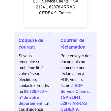
EDF Service Clients, TSA
21941, 62978 ARRAS
CEDEX 9, France.
Coupure de
Courrier de
courant
réclamation
Si vous
Pour envoyer des
rencontrez un
documents ou
problème lié à
soumettre une
votre réseau
réclamation à
électrique,
EDF, veuillez
contactez Enedis
écrire à
EDF
au
09.726.750 +
Service Clients,
n° de votre
TSA 21941,
département
. En
62978 ARRAS
cas d'urgence
CEDEX 9,