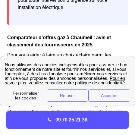
pour toute intervention d’urgence sur votre
installation électrique.
Comparateur d'offres gaz à Chaumeil : avis et
classement des fournisseurs en 2025
Pour vous aider à faire un choix éclairé parmi les
nombreuses offres de gaz disponibles sur le marché, il
est essentiel de les comparer de manière rigoureuse.
Découvrez notre sélection exclusive d'offres de gaz,
spécialement conçues pour répondre à vos
besoins
énergétiques spécifiques.
Que vous soyez en quête de tarifs avantageux, d'options
plus respectueuses de l'environnement ou de services
additionnels, explorez notre sélection d'offres de gaz
09 70 25 21 38
EDF actuelles :