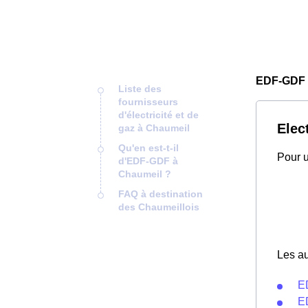
EDF-GDF 
Liste des
fournisseurs
d'électricité et de
Elec
gaz à Chaumeil
Qu'en est-t-il
Pour u
d'EDF-GDF à
Chaumeil ?
FAQ à destination
des Chaumeillois
Les au
E
E