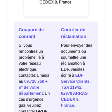
CEDEX 9, France.
Coupure de
Courrier de
courant
réclamation
Si vous
Pour envoyer des
rencontrez un
documents ou
problème lié à
soumettre une
votre réseau
réclamation à
électrique,
EDF, veuillez
contactez Enedis
écrire à
EDF
au
09.726.750 +
Service Clients,
n° de votre
TSA 21941,
département
. En
62978 ARRAS
cas d'urgence
CEDEX 9,
gaz, veuillez
France
.
contacter GRDF