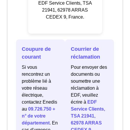
EDF Service Clients, TSA
21941, 62978 ARRAS
CEDEX 9, France.
Coupure de
Courrier de
courant
réclamation
Si vous
Pour envoyer des
rencontrez un
documents ou
problème lié à
soumettre une
votre réseau
réclamation à
électrique,
EDF, veuillez
contactez Enedis
écrire à
EDF
au
09.726.750 +
Service Clients,
n° de votre
TSA 21941,
département
. En
62978 ARRAS
cas d'urgence
CEDEX 9,