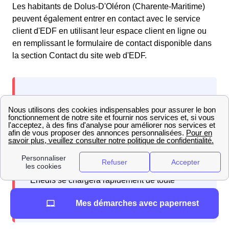
Les habitants de Dolus-D'Oléron (Charente-Maritime)
peuvent également entrer en contact avec le service
client d'EDF en utilisant leur espace client en ligne ou
en remplissant le formulaire de contact disponible dans
la section Contact du site web d'EDF.
En cas de problème lié au réseau électrique,
veuillez contacter le gestionnaire du réseau de
distribution Enedis (anciennement ERDF) au
numéro gratuit d'urgence pour le dépannage :
09.726.750 + n° de votre département 17
.
Enedis se chargera rapidement de toute
interruption de courant ou panne d'électricité.
Mes démarches avec papernest