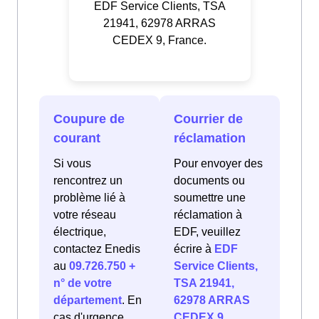
EDF Service Clients, TSA
21941, 62978 ARRAS
CEDEX 9, France.
Coupure de
Courrier de
courant
réclamation
Si vous
Pour envoyer des
rencontrez un
documents ou
problème lié à
soumettre une
votre réseau
réclamation à
électrique,
EDF, veuillez
contactez Enedis
écrire à
EDF
au
09.726.750 +
Service Clients,
n° de votre
TSA 21941,
département
. En
62978 ARRAS
cas d'urgence
CEDEX 9,