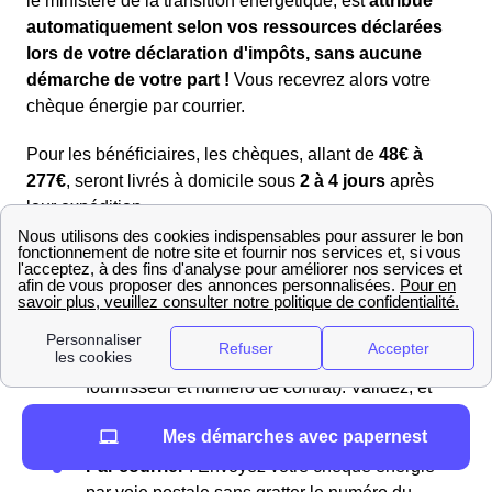
le ministère de la transition énergétique, est
attribué
automatiquement selon vos ressources déclarées
lors de votre déclaration d'impôts, sans aucune
démarche de votre part !
Vous recevrez alors votre
chèque énergie par courrier.
Pour les bénéficiaires, les chèques, allant de
48€ à
277€
, seront livrés à domicile sous
2 à 4 jours
après
leur expédition.
En ligne
: Visitez le
site du chèque énergie
et
saisissez le numéro de votre chèque situé
dans la case “Nul si découvert”. Grattez cette
case pour révéler le numéro. Ensuite, entrez
les détails de votre contrat (nom du
fournisseur et numéro de contrat). Validez, et
le montant sera déduit de vos futures
Mes démarches avec papernest
factures.
Par courrier
: Envoyez votre chèque énergie