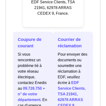
EDF Service Clients, TSA
21941, 62978 ARRAS
CEDEX 9, France.
Coupure de
Courrier de
courant
réclamation
Si vous
Pour envoyer des
rencontrez un
documents ou
problème lié à
soumettre une
votre réseau
réclamation à
électrique,
EDF, veuillez
contactez Enedis
écrire à
EDF
au
09.726.750 +
Service Clients,
n° de votre
TSA 21941,
département
. En
62978 ARRAS
cas d'urgence
CEDEX 9,