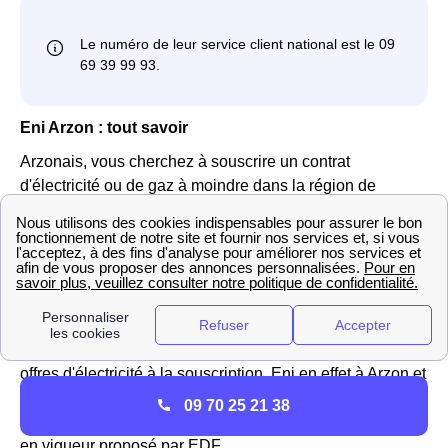
Eni Arzon : tout savoir
Arzonais, vous cherchez à souscrire un contrat
d'électricité ou de gaz à moindre dans la région de
Bretagne ?
Eni, le fournisseur italien d'électricité et de gaz,
propose des contrats aux Arzonais comme au reste des
Français. Les tarifs sont avantageux : depuis l'ouverture
du marché de l'énergie à la concurrence, EDF Bretagne
n'est plus le seul fournisseur à pouvoir proposer des
offres d'électricité à la souscription. Eni en effet à Arzon et
dans d'autres villes du département 56640 propose des
09 70 25 21 38
offres avec une réduction par rapport au tarif réglementé
en vigueur proposé par EDF.