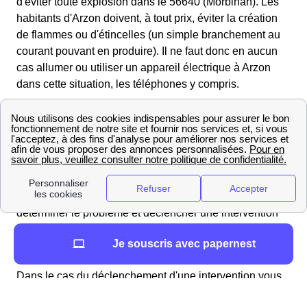
d'éviter toute explosion dans le 56640 (Morbihan). Les
habitants d'Arzon doivent, à tout prix, éviter la création
de flammes ou d'étincelles (un simple branchement au
courant pouvant en produire). Il ne faut donc en aucun
cas allumer ou utiliser un appareil électrique à Arzon
dans cette situation, les téléphones y compris.
Une fois ces étapes réalisées, les Arzonais et
Arzonaises doivent sortir de leur domicile et
contactez
immédiatement Urgence Sécurité Gaz
au numéro vert
: 0 800 47 33 33. L'un des 140 professionnels d'Urgence
Sécurité Gaz proche d'Arzon vous répondra 24h/24 et
7j/7 pour réaliser un diagnostic à distance afin de
déterminer le problème et déclencher une intervention
de sécurité pour l'habitation de la région Bretagne
Je souscris avec papernest
lorsque c'est nécessaire.
Dans le cas du déclenchement d'une intervention vous
devrez
attendre l'arrivée d'un technicien
GrDF présent