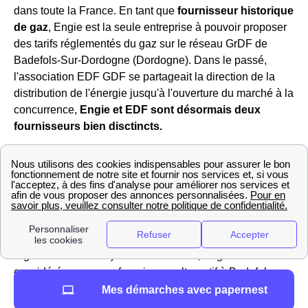
dans toute la France. En tant que
fournisseur historique
de gaz
, Engie est la seule entreprise à pouvoir proposer
des tarifs réglementés du gaz sur le réseau GrDF de
Badefols-Sur-Dordogne (Dordogne). Dans le passé,
l'association EDF GDF se partageait la direction de la
distribution de l'énergie jusqu'à l'ouverture du marché à la
concurrence,
Engie et EDF sont désormais deux
fournisseurs bien disctincts.
Le tarif réglementé du gaz évoluant régulièrement dans la
région Aquitaine et en France, vous pouvez avoir plus
d'informations sur le site https://gaz-tarif-reglemente.fr/.
Engie propose également des offres aux Badefolois de
marché pour l'électricité et des offres 100% verte avec un
prix fixe pendant 3 ans, révisible à la baisse (si le tarif
réglementé diminue). Pour l'électricité, Engie est donc
considéré comme un fournisseur alternatif à Badefols-
Sur-Dordogne
Mes démarches avec papernest