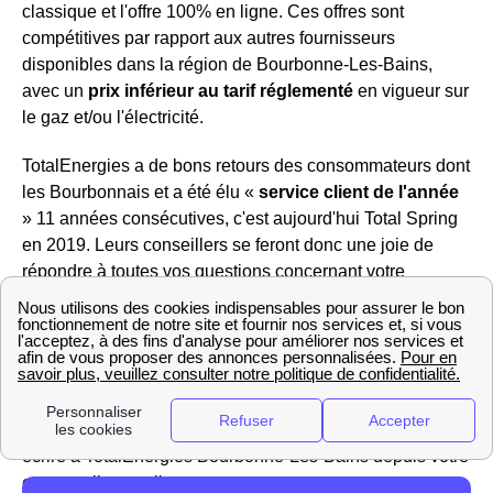
classique et l'offre 100% en ligne. Ces offres sont
compétitives par rapport aux autres fournisseurs
disponibles dans la région de Bourbonne-Les-Bains,
avec un
prix inférieur au tarif réglementé
en vigueur sur
le gaz et/ou l'électricité.
TotalEnergies a de bons retours des consommateurs dont
les Bourbonnais et a été élu «
service client de l'année
» 11 années consécutives, c'est aujourd'hui Total Spring
en 2019. Leurs conseillers se feront donc une joie de
répondre à toutes vos questions concernant votre
compteur dans votre logement le Bourbonnais, votre
contrat, les tarifs proposés ou encore la possibilité de
résilier son abonnement à Bourbonne-Les-Bains Dans
votre département (Haute-Marne), vous pouvez les
joindre au 3099. Vous ne souhaitez pas décrocher le
téléphone ? Pas de problème, vous pouvez également
écrire à TotalEnergies Bourbonne-Les-Bains depuis votre
espace client en ligne.