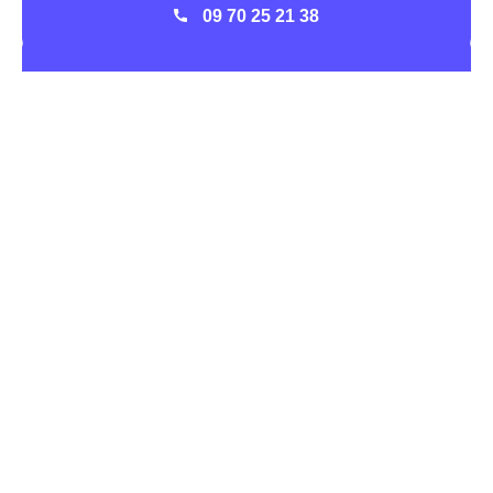
09 70 25 21 38
Bon à savoir : Eni Bourbonne-Les-Bains
Avec l'
ouverture à la concurrence du marché de
l'énergie
de 2007, ENI, l'entreprise italienne leader du
gaz en Europe, a pu proposer des offres aux