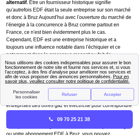
alternatif
. Etre un fournisseur historique signifie
qu'autrefois EDF était la seule entreprise sur son marché
et donc à Bruz Aujourd'hui avec l'ouverture du marché de
l'énergie à la concurrence à Bruz comme partout en
France, ce n'est bien évidemment plus le cas.
Cependant, EDF est une entreprise historique et a
toujours une influence notable dans l'échiquier et ce
notamment dans le processus menant au fait de
déterminer le prix du kWh de l'électricité pour les Bruzois.
Et pour le prix du gaz ? à Bruz (35 170), EDF, propose à
ses clients des offres intéressantes avec un prix fixe
jusqu'à 3 ans, même si le tarif réglementé augmente.
Concernant les professionnels, EDF propose aux
entreprises des offres gaz et électricité pour correspondre
à leur besoin.
09 70 25 21 38
Pour plus de renseignements sur votre
compteur de gaz
ou votre abonnement EDF à Bruz, vous pouvez