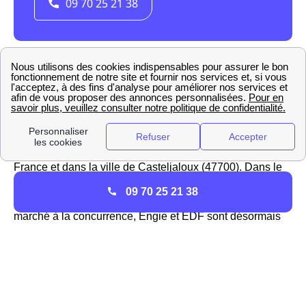
La présence d'Engie (ex GDF-Suez) à Casteljaloux
GDF-Suez, qui a été rebaptisé
Engie
, est un des acteurs
principaux de l'énergie, et surtout du gaz, dans toute la
France et dans la ville de Casteljaloux (47700). Dans le
passé, l'association EDF GDF se partageait la direction
09 70 25 21 38
de la distribution de l'énergie jusqu'à l'ouverture du
marché à la concurrence, Engie et EDF sont désormais
deux fournisseurs bien disctincts.
Engie est le seul à pouvoir proposer les
tarifs
réglementés du gaz
sur le réseau GrDF en France et
dans la région Aquitaine car c'est le
fournisseur