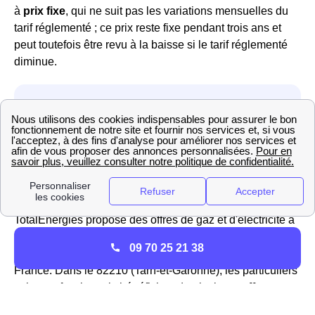
à
prix fixe
, qui ne suit pas les variations mensuelles du
tarif réglementé ; ce prix reste fixe pendant trois ans et
peut toutefois être revu à la baisse si le tarif réglementé
diminue.
TotalEnergies à Castelmayran : offres et activité
TotalEnergies propose des offres de gaz et d'électricité à
Castelmayran C'est le
premier fournisseur alternatif
09 70 25 21 38
d'énergie
dans la région Midi-Pyrénées et dans toute la
France. Dans le 82210 (Tarn-et-Garonne), les particuliers
et les professionnels bénéficient de plusieurs
offres
intéressantes avec un prix inférieur au tarif