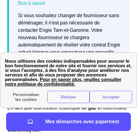
Si vous souhaitez changer de fournisseur sans
déménager, il n'est pas nécessaire de
contacter Engie Tarn-et-Garonne. Votre
nouveau fournisseur se chargera
automatiquement de résilier votre contrat Engie
actuel lorsque vous souscrivez une nouvelle
offre.
Quels sont les avis sur Engie (ex EDF-GDF) à
Castelmayran?
En tant que fournisseur historique de
gaz
et fournisseur
alternatif d'
électricité
, Engie (ex EDF-GDF) reçoit de
Mes démarches avec papernest
nombreux avis de la part de ses
abonnés à
Castelmayran
.