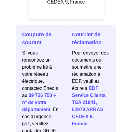
CEDEX 9, France
Coupure de
Courrier de
courant
réclamation
Si vous
Pour envoyer des
rencontrez un
documents ou
problème lié à
soumettre une
votre réseau
réclamation à
électrique,
EDF, veuillez
contactez Enedis
écrire à
EDF
au
09 726 750 +
Service Clients,
n° de votre
TSA 21941,
département
. En
62978 ARRAS
cas d'urgence
CEDEX 9,
gaz, veuillez
France
.
contacter GRDF