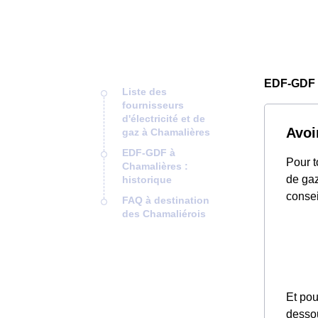
EDF-GDF 
Liste des
fournisseurs
d'électricité et de
Avoi
gaz à Chamalières
EDF-GDF à
Pour t
Chamalières :
de gaz
historique
consei
FAQ à destination
des Chamaliérois
Et pou
desso