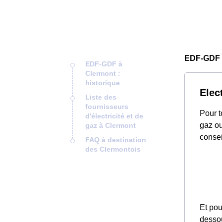
EDF-GDF 
EDF-GDF à
Clermont :
historique
Elec
Liste des
fournisseurs
Pour t
d'électricité et de
gaz ou
gaz à Clermont
consei
FAQ à destination
des Clermontois
Et pou
desso