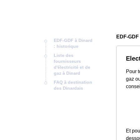
EDF-GDF 
EDF-GDF à Dinard
: historique
Liste des
Elec
fournisseurs
d'électricité et de
Pour t
gaz à Dinard
gaz ou
FAQ à destination
consei
des Dinardais
Et pou
desso