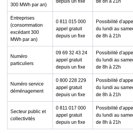
depuis un fixe
de 8h à 21h
300 MWh par an)
Entreprises
0 811 015 000
Possibilité d'appe
(consommation
appel gratuit
du lundi au same
excédant 300
depuis un fixe
de 8h à 21h
MWh par an)
09 69 32 43 24
Possibilité d'appe
Numéro
appel gratuit
du lundi au same
particuliers
depuis un fixe
de 8h à 22h
0 800 228 229
Possibilité d'appe
Numéro service
appel gratuit
du lundi au same
déménagement
depuis un fixe
de 8h à 21h
0 811 017 000
Possibilité d'appe
Secteur public et
appel gratuit
du lundi au same
collectivités
depuis un fixe
de 8h à 21h