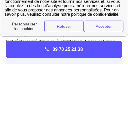
du tarif réglementé du gaz à Hirtzfelden
Engie ne propose pas que des offres réglementées mais
aussi des offres de marché pour l'électricité et le gaz des
habitations Hirtzfeldoises, ou encore des offres vertes
avec des prix fixes sur 3 ans, ajusTables à la baisse si le
tarif réglementé diminue. à Hirtzfelden, Engie est donc
considéré comme un fournisseur alternatif d'électricité.
09 70 25 21 38
Les services d'EDF à Hirtzfelden
EDF est le fournisseur historique d'électricité à
Hirtzfelden, car c'était la seule entreprise présente avant
l'ouverture du marché à la concurrence. Pour le gaz, EDF