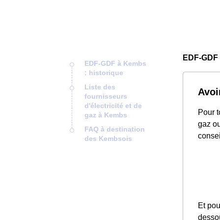
EDF-GDF
EDF-GDF à Kembs
: historique
Liste des
Avoi
fournisseurs
d'électricité et de
Pour t
gaz à Kembs
gaz ou
FAQ à destination
consei
des Kembsois
Et pou
desso