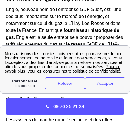
Engie, nouveau nom de l'entreprise GDF-Suez, est l'une
des plus importantes sur le marché de l'énergie, et
notamment sur celui du gaz, à L'Haÿ-Les-Roses et dans
toute la France. En tant que
fournisseur historique de
gaz
, Engie est la seule entreprise à pouvoir proposer des
tarifs réglementés du gaz sur le réseau GrDF de L'Haÿ-
Les-Roses (Val-de-Marne). Dans le passé, l'association
EDF GDF se partageait la direction de la distribution de
l'énergie jusqu'à l'ouverture du marché à la concurrence,
Engie et EDF sont désormais deux fournisseurs bien
disctincts.
Le tarif réglementé du gaz évoluant régulièrement dans la
région Ile-De-France et en France, vous pouvez avoir
plus d'informations sur le site https://gaz-tarif-
09 70 25 21 38
reglemente.fr/. Engie propose également des offres aux
L'Hayssiens de marché pour l'électricité et des offres
100% verte avec un prix fixe pendant 3 ans, révisible à la