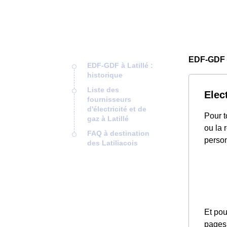
EDF-GDF L
EDF-GDF à Latillé :
historique
Liste des
Elect
fournisseurs
d'électricité et de
Pour t
gaz à Latillé
ou la 
FAQ à destination
person
des Latiliacois
Et pou
pages 