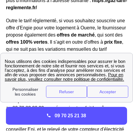
plus d'informations à l'adresse suivante :
https://gaz-tarif-
reglemente.fr/
Outre le tarif réglementé, si vous souhaitez souscrire une
offre d'Engie pour votre logement à Ouerre, le fournisseur
propose également des
offres de marché
, qui sont des
offres 100% vertes
. Il s'agit en outre d'offres à
prix fixe
,
qui ne suit pas les variations mensuelles du tarif
réglementé ; ce prix reste fixe pendant trois ans et peut
toutefois être revu à la baisse si le tarif réglementé
diminue.
Les informations nécessaires sur ENI Ouerre
Vous êtes client Eni Centre ou souhaitez le devenir ?
Vous pouvez contacter le service client Eni Eure-et-Loir
au 09 70 82 03 20, numéro qui est en fait le même sur
tout le territoire français.
Si vous souhaitez devenir
09 70 25 21 38
client Eni
, vous n'aurez qu'à donner vos coordonnées au
conseiller Eni, et le relevé de votre compteur d'électricité