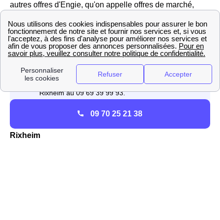
autres offres d'Engie, qu'on appelle offres de marché,
sachez qu'Engie propose des offres 100% verte à
prix
fixe pendant 3 ans
et révisable à la baisse en cas de
diminution du tarif réglementé.
09 70 25 21 38
Les contrats énergétiques de TotalEnergies à
Rixheim
TotalEnergies n'est pas un fournisseur historique
d'énergie, mais depuis l'ouverture du marché à la
concurrence c'est le
premier fournisseur alternatif
dans
la région Alsace et en France. à Rixheim, il propose des
offres aux particuliers et professionnels avec des tarifs
inférieurs aux tarifs réglementés du gaz et de l'électricité.