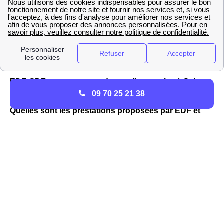
habitations Saintfronnaises, ou encore des offres vertes
avec des prix fixes sur 3 ans, ajusTables à la baisse si le
tarif réglementé diminue. à Saint-Front-De-Pradoux,
Engie est donc considéré comme un fournisseur alternatif
d'électricité.
EDF-GDF : tout comprendre sur l'entreprise à Saint-
09 70 25 21 38
Front-De-Pradoux
Quelles sont les prestations proposées par EDF et
GDF à Saint-Front-De-Pradoux ?
EDF et GDF Saint-Front-De-Pradoux, autrefois une seule
et même entité, et monopole sur la fourniture d'énergie en
Aquitaine sont devenus deux organismes distincts.
EDF
a gardé la même forme, celle du fournisseur
d'électricité présent partout en France. Avant 2007 et
l'ouverture définitive du marché de l'énergie français à la
concurrence suite à une directive européenne, EDF était