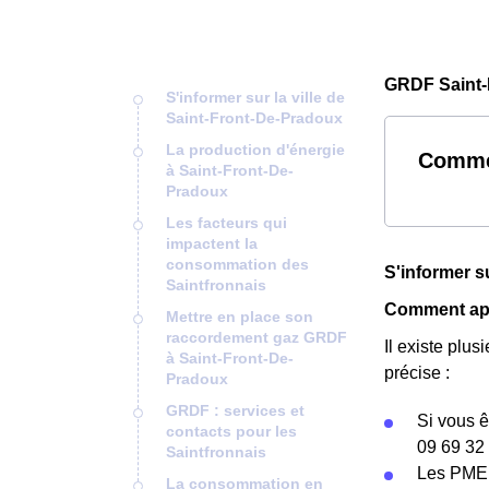
GRDF Saint-
S'informer sur la ville de
Saint-Front-De-Pradoux
La production d'énergie
Commen
à Saint-Front-De-
Pradoux
Les facteurs qui
impactent la
consommation des
S'informer s
Saintfronnais
Comment app
Mettre en place son
raccordement gaz GRDF
Il existe pl
à Saint-Front-De-
précise :
Pradoux
GRDF : services et
Si vous ê
contacts pour les
09 69 32 
Saintfronnais
Les PME 
La consommation en