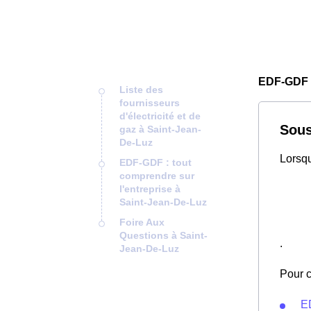
EDF-GDF 
Liste des
fournisseurs
d'électricité et de
Sous
gaz à Saint-Jean-
De-Luz
Lorsqu
EDF-GDF : tout
comprendre sur
l'entreprise à
Saint-Jean-De-Luz
Foire Aux
Questions à Saint-
.
Jean-De-Luz
Pour c
E