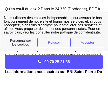
Qu'en est-il du gaz ? Dans le 24 330 (Dordogne), EDF à
Saint-Pierre-De-Chignac propose des offres avec un prix
fixe pendant plusieurs années, même si le tarif
réglementé augmente. Si vous avez une question sur
votre contrat ou votre
compteur de gaz EDF
en
Aquitaine , vous pouvez contacter le service client en
téléphonant au 09 69 32 15 15 (numéro Cristal). Vous
avez également la possibilité de téléchargez l'application
EDF et moi, qui vous permettra d'accéder en deux clics à
votre espace client et de gérer vos contrats d'énergie.
09 70 25 21 38
Les informations nécessaires sur ENI Saint-Pierre-De-
Chignac
Vous êtes client Eni Aquitaine ou souhaitez le devenir ?
Vous pouvez contacter le service client Eni Dordogne au
09 70 82 03 20, numéro qui est en fait le même sur tout le
territoire français.
Si vous souhaitez devenir client Eni
,