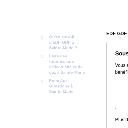
EDF-GDF 
Qu'en est-t-il
d'EDF-GDF à
Sainte-Marie ?
Sous
Liste des
fournisseurs
Vous e
d'électricité et de
bénéfi
gaz à Sainte-Marie
Foire Aux
Questions à
Sainte-Marie
.
Plus d