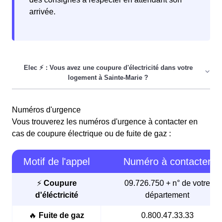
arrivée.
Une
coupure d'électricité
a eu lieu dans votre
Numéros d'urgence
logement à Sainte-Marie ? La procédure pour rétablir le
Vous trouverez les numéros d'urgence à contacter en
courant dépendra de l'origine du problème, qu'il soit lié à
cas de coupure électrique ou de fuite de gaz :
votre domicile, à votre immeuble ou à toute la ville.
La première étape en cas de coupure est de
vérifier
Motif de l'appel
Numéro à contacter
votre compteur
. Si celui-ci a disjoncté, il vous suffit
de le
réenclencher
pour rétablir l'électricité.
⚡
Coupure
09.726.750 + n° de votre
Si cette action ne suffit pas, la coupure pourrait
d'éléctricité
département
affecter tout votre immeuble ou même toute la ville
de Sainte-Marie. Dans ce cas, il est recommandé
🔥
Fuite de gaz
0.800.47.33.33
d'
attendre environ vingt minutes
et de
contacter