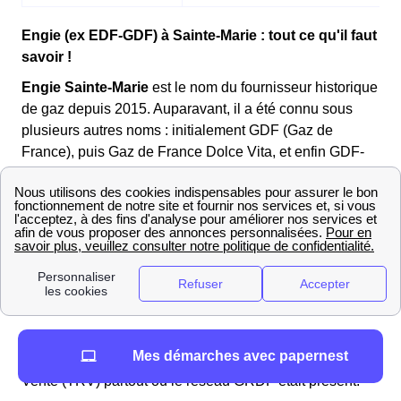
Enedis
.
Engie (ex EDF-GDF) à Sainte-Marie : tout ce qu'il faut
savoir !
Engie Sainte-Marie
est le nom du fournisseur historique
de gaz depuis 2015. Auparavant, il a été connu sous
plusieurs autres noms : initialement GDF (Gaz de
France), puis Gaz de France Dolce Vita, et enfin GDF-
Suez de 2008 à 2015.
Les coupures d'électricité peuvent être causées par
Engie est une entreprise de fourniture d'énergie
une
facture impayée auprès de votre
française
, mais vous pouvez également la retrouver
fournisseur
. Ce dernier a le droit de demander la
dans d'
autres pays
comme la Belgique, l'Égypte ou
réduction
ou la
suspension
de votre
encore l'Allemagne. En tout, Engie est présent dans
approvisionnement en énergie en cas de non-
plus de 70 pays
.
paiement suite à plusieurs rappels. Dans ce cas, il
Jusqu'à
juin 2023
, Engie était le
fournisseur
faudra contacter directement le service client de
Mes démarches avec papernest
historique de gaz
, proposant le Tarif Réglementé de
votre fournisseur pour connaître les démarches à
Vente (TRV) partout où le réseau GRDF était présent.
suivre.