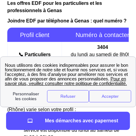
Les offres EDF pour les particuliers et les
professionnels à Genas
Joindre EDF par téléphone à Genas : quel numéro ?
Profil client
Numéro à contacter
3404
📞 Particuliers
du lundi au samedi de 8h00 à
20h00
3022
📞 Professionnels
du lundi au vendredi de 8h00 à
17h30
Le numéro pour entrer en contact avec EDF à Genas
(Rhône) varie selon votre profil :
Mes démarches avec papernest
Pour les particuliers,
composez le 3404
. Ce
service est disponible du lundi au samedi de