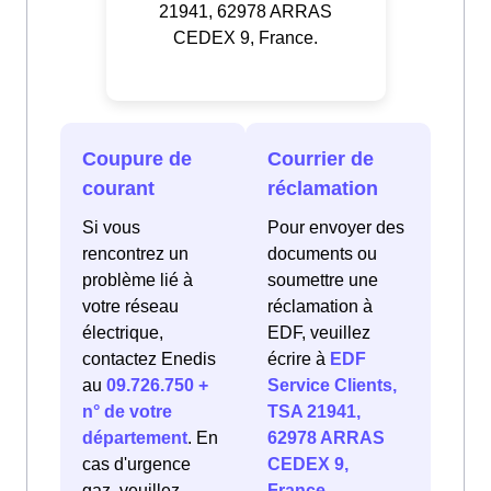
21941, 62978 ARRAS
CEDEX 9, France.
Coupure de
Courrier de
courant
réclamation
Si vous
Pour envoyer des
rencontrez un
documents ou
problème lié à
soumettre une
votre réseau
réclamation à
électrique,
EDF, veuillez
contactez Enedis
écrire à
EDF
au
09.726.750 +
Service Clients,
n° de votre
TSA 21941,
département
. En
62978 ARRAS
cas d'urgence
CEDEX 9,
gaz, veuillez
France
.