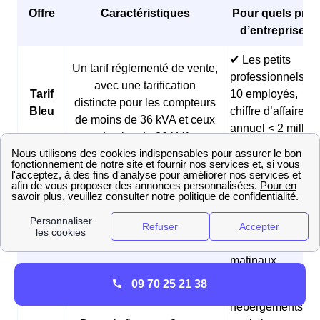
Offre
Caractéristiques
Pour quels profi
d’entreprises 
✔ Les petits
Un tarif réglementé de vente,
professionnels (<
avec une tarification
Tarif
10 employés,
distincte pour les compteurs
Bleu
chiffre d’affaires
de moins de 36 kVA et ceux
annuel < 2 millio
de plus de 36 kVA
d’euros)
✔ Les boulangeri
et les pâtisseries
Des prix fixes sur 3 ans et
Offre
✔ Les fermes
des tarifs réduits pendant les
Matina
✔ Les
heures creuses du matin
professionnels
matinaux
09 70 25 21 38
✔ Les
hébergements