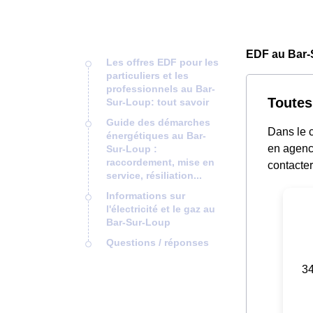
EDF au Bar-
Les offres EDF pour les
particuliers et les
professionnels au Bar-
Toutes
Sur-Loup: tout savoir
Guide des démarches
Dans le c
énergétiques au Bar-
en agence
Sur-Loup :
raccordement, mise en
contacter
service, résiliation...
Informations sur
l'électricité et le gaz au
Bar-Sur-Loup
Questions / réponses
34