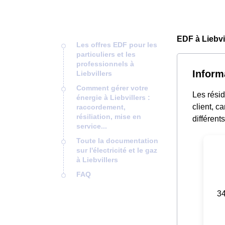
EDF à Liebvi
Les offres EDF pour les
particuliers et les
professionnels à
Inform
Liebvillers
Comment gérer votre
Les résid
énergie à Liebvillers :
client, c
raccordement,
résiliation, mise en
différent
service...
Toute la documentation
sur l'électricité et le gaz
à Liebvillers
FAQ
34