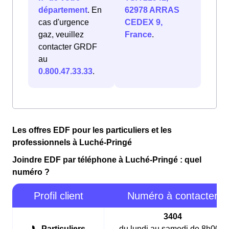
département
. En
62978 ARRAS
cas d'urgence
CEDEX 9,
gaz, veuillez
France
.
contacter GRDF
au
0.800.47.33.33
.
Les offres EDF pour les particuliers et les
professionnels à Luché-Pringé
Joindre EDF par téléphone à Luché-Pringé : quel
numéro ?
Profil client
Numéro à contacter
3404
📞 Particuliers
du lundi au samedi de 8h00 à