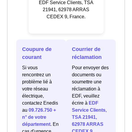
EDF Service Clients, TSA
21941, 62978 ARRAS
CEDEX 9, France.
Coupure de
Courrier de
courant
réclamation
Si vous
Pour envoyer des
rencontrez un
documents ou
problème lié à
soumettre une
votre réseau
réclamation à
électrique,
EDF, veuillez
contactez Enedis
écrire à
EDF
au
09.726.750 +
Service Clients,
n° de votre
TSA 21941,
département
. En
62978 ARRAS
cas d'urgence
CEDEX 9,