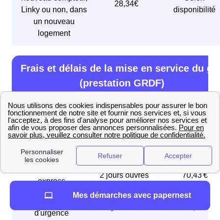
28,34€
Linky ou non, dans
disponibilité
un nouveau
logement
Frais et délais de la mise en service du ga
(prestation GRDF)
Type de mise en
Délai
Prix en € TTC
service
🚦 Mise en service
5 jours ouvrés
21,95 €
initiale
🏎️ Mise en service
2 jours ouvrés
70,43 €
express
Mes démarches avec papernest
⚠️ Mise en service
Le jour même
168,96 €
d'urgence