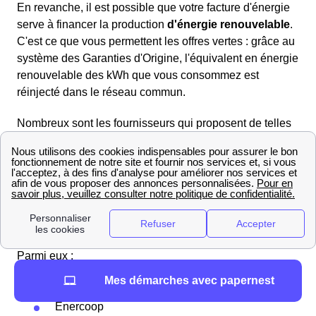
En revanche, il est possible que votre facture d'énergie
serve à financer la production
d'énergie renouvelable
.
C'est ce que vous permettent les offres vertes : grâce au
système des Garanties d'Origine, l'équivalent en énergie
renouvelable des kWh que vous consommez est
réinjecté dans le réseau commun.
Nombreux sont les fournisseurs qui proposent de telles
offres aujourd'hui. La quasi-totalité des fournisseurs
traditionnels (Engie, TotalEnergies, Eni, Vattenfall,
EDF...) le font, mais apparaissent aussi de plus en plus
de fournisseurs dits écoresponsables spécialisés dans
la fourniture (et parfois la production) d'énergie
renouvelable.
Parmi eux :
Mint Energie
Mes démarches avec papernest
Ekwateur
Enercoop