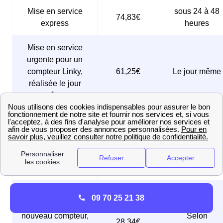
Mise en service
sous 24 à 48
74,83€
express
heures
Mise en service
urgente pour un
compteur Linky,
61,25€
Le jour même
réalisée le jour
même
Mise en service
urgente pour un
ancien compteur,
180,56€
Le jour même
réalisée le jour
même
Mise en service
09 70 25 21 38
initiale d'un
nouveau compteur,
Selon
28,34€