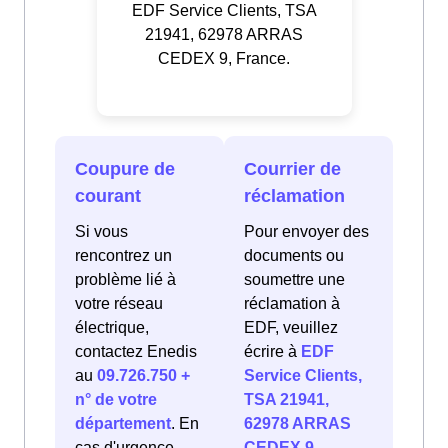
EDF Service Clients, TSA
21941, 62978 ARRAS
CEDEX 9, France.
Coupure de
Courrier de
courant
réclamation
Si vous
Pour envoyer des
rencontrez un
documents ou
problème lié à
soumettre une
votre réseau
réclamation à
électrique,
EDF, veuillez
contactez Enedis
écrire à
EDF
au
09.726.750 +
Service Clients,
n° de votre
TSA 21941,
département
. En
62978 ARRAS
cas d'urgence
CEDEX 9,