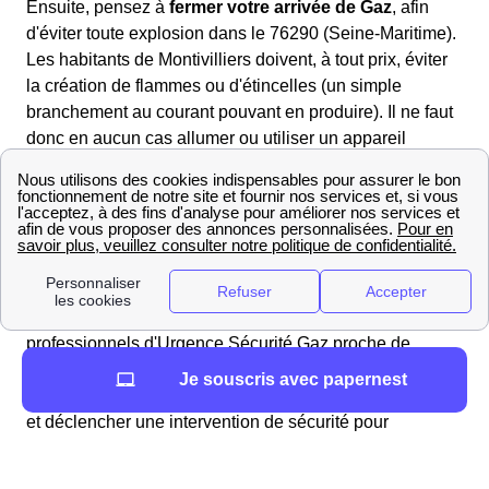
Ensuite, pensez à
fermer votre arrivée de Gaz
, afin
d'éviter toute explosion dans le 76290 (Seine-Maritime).
Les habitants de Montivilliers doivent, à tout prix, éviter
la création de flammes ou d'étincelles (un simple
branchement au courant pouvant en produire). Il ne faut
donc en aucun cas allumer ou utiliser un appareil
électrique à Montivilliers dans cette situation, les
téléphones y compris.
Une fois ces étapes réalisées, les Montivillons et
Montivillonnes doivent sortir de leur domicile et
contactez immédiatement Urgence Sécurité Gaz
au
numéro vert : 0 800 47 33 33. L'un des 140
professionnels d'Urgence Sécurité Gaz proche de
Montivilliers vous répondra 24h/24 et 7j/7 pour réaliser
Je souscris avec papernest
un diagnostic à distance afin de déterminer le problème
et déclencher une intervention de sécurité pour
l'habitation de la région Haute-Normandie lorsque c'est
nécessaire.