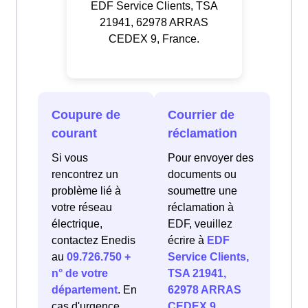
EDF Service Clients, TSA
21941, 62978 ARRAS
CEDEX 9, France.
Coupure de
Courrier de
courant
réclamation
Si vous
Pour envoyer des
rencontrez un
documents ou
problème lié à
soumettre une
votre réseau
réclamation à
électrique,
EDF, veuillez
contactez Enedis
écrire à
EDF
au
09.726.750 +
Service Clients,
n° de votre
TSA 21941,
département
. En
62978 ARRAS
cas d'urgence
CEDEX 9,