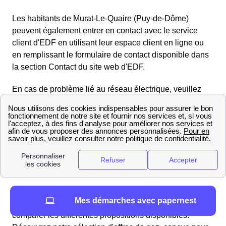
Les habitants de Murat-Le-Quaire (Puy-de-Dôme)
peuvent également entrer en contact avec le service
client d'EDF en utilisant leur espace client en ligne ou
en remplissant le formulaire de contact disponible dans
la section Contact du site web d'EDF.
En cas de problème lié au réseau électrique, veuillez
contacter le gestionnaire du réseau de distribution
Enedis (anciennement ERDF) au numéro gratuit
d'urgence pour le dépannage :
09.726.750 + n° de votre
département 63
. Enedis se chargera rapidement de
toute interruption de courant ou panne d'électricité.
Trouvez les meilleurs fournisseurs de gaz en 2025 à
Murat-Le-Quaire
Pour vous permettre de choisir l'offre de gaz qui
Mes démarches avec papernest
correspond vraiment à vos attentes, il est crucial de
comparer les différentes propositions disponibles.