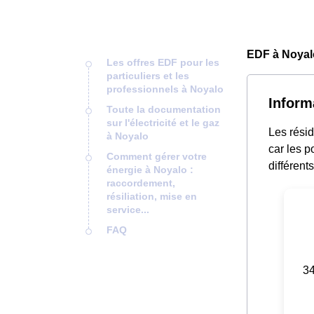
EDF à Noyal
Les offres EDF pour les
particuliers et les
professionnels à Noyalo
Inform
Toute la documentation
sur l'électricité et le gaz
Les rési
à Noyalo
car les p
Comment gérer votre
différent
énergie à Noyalo :
raccordement,
résiliation, mise en
service...
FAQ
34