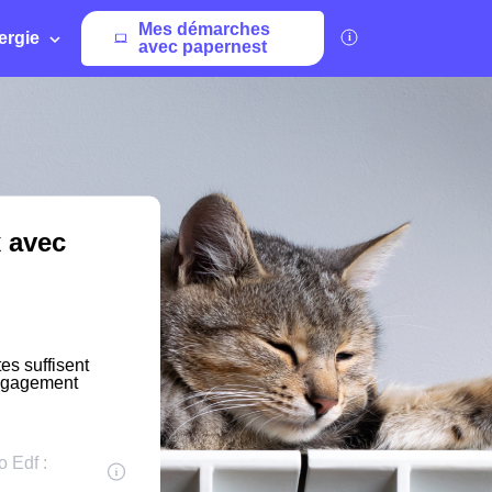
Mes démarches
ergie
avec papernest