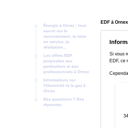
EDF à Ornex
Énergie à Ornex : tout
savoir sur le
raccordement, la mise
Inform
en service, la
résiliation...
Si vous 
Les offres EDF
EDF, ce n
proposées aux
particuliers et aux
professionnels à Ornex
Cependant
Informations sur
l'électricité et le gaz à
Ornex
Des questions ? Des
réponses
34