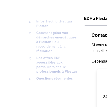
EDF à Plesta
Infos électricité et gaz
Plestan
Comment gérer vos
Contac
démarches énergétiques
à Plestan : du
Si vous 
raccordement à la
conseille
résiliation
Les offres EDF
Cependant
accessibles aux
particuliers et aux
professionnels à Plestan
Questions récurrentes
34