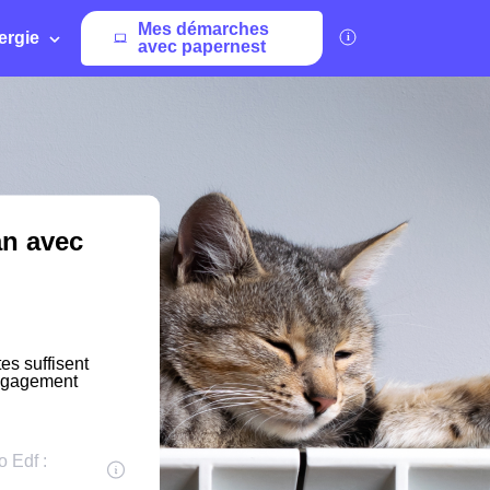
Mes démarches
ergie
avec papernest