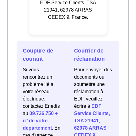
EDF Service Clients, TSA
21941, 62978 ARRAS
CEDEX 9, France.
Coupure de
Courrier de
courant
réclamation
Si vous
Pour envoyer des
rencontrez un
documents ou
problème lié à
soumettre une
votre réseau
réclamation à
électrique,
EDF, veuillez
contactez Enedis
écrire à
EDF
au
09.726.750 +
Service Clients,
n° de votre
TSA 21941,
département
. En
62978 ARRAS
cas d'urgence
CEDEX 9,