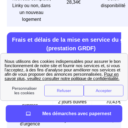
28,34€
Linky ou non, dans
disponibilité
un nouveau
logement
Frais et délais de la mise en service du ga
(prestation GRDF)
Type de mise en
Délai
Prix en € TTC
service
🚦 Mise en service
5 jours ouvrés
21,95 €
initiale
🏎️ Mise en service
2 jours ouvrés
70,43 €
express
Mes démarches avec papernest
⚠️ Mise en service
Le jour même
168,96 €
d'urgence